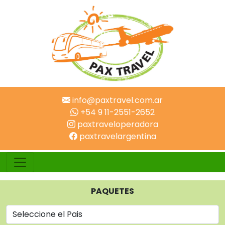
info@paxtravel.com.ar
+54 9 11-2551-2652
paxtraveloperadora
paxtravelargentina
PAQUETES