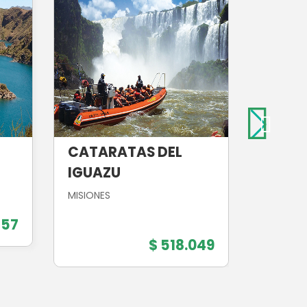
CATARATAS DEL
CONC
IGUAZU
ENTRE RI
MISIONES
857
$ 518.049