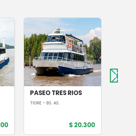
PASEO TRES RIOS
POSTA
TIGRE - BS. AS.
CIUDAD D
100
$ 20.300