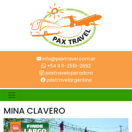
info@paxtravel.com.ar
+54 9 11-2551-2652
paxtraveloperadora
paxtravelargentina
MINA CLAVERO