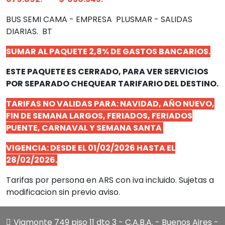
BUS SEMI CAMA - EMPRESA PLUSMAR - SALIDAS
DIARIAS. BT
SUMAR AL PAQUETE 2,8% DE GASTOS BANCARIOS.
ESTE PAQUETE ES CERRADO, PARA VER SERVICIOS
POR SEPARADO CHEQUEAR TARIFARIO DEL DESTINO.
TARIFAS NO VALIDAS PARA: NAVIDAD, AÑO NUEVO,
FIN DE SEMANA LARGOS, FERIADOS, FERIADOS
PUENTE, CARNAVAL Y SEMANA SANTA
VIGENCIA: DESDE EL 01/02/2026 HASTA EL
28/02/2026.
Tarifas por persona en ARS con iva incluido. Sujetas a
modificacion sin previo aviso.
Viamonte 749 piso 11 dto 3 - C.A.B.A. - Buenos Aires -