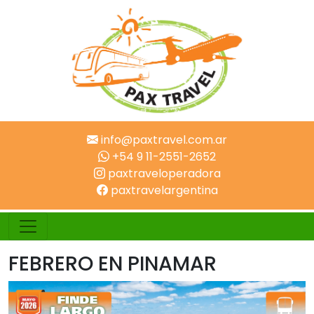
info@paxtravel.com.ar
+54 9 11-2551-2652
paxtraveloperadora
paxtravelargentina
FEBRERO EN PINAMAR