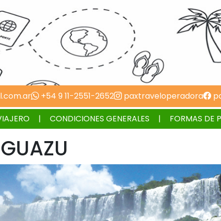
l.com.ar
+54 9 11-2551-2652
paxtraveloperadora
pa
VIAJERO
CONDICIONES GENERALES
FORMAS DE 
IGUAZU