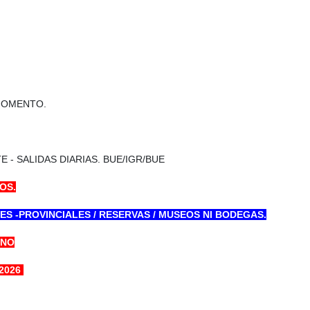
 MOMENTO.
- SALIDAS DIARIAS. BUE/IGR/BUE
OS.
S -PROVINCIALES / RESERVAS / MUSEOS NI BODEGAS.
RNO
/2026