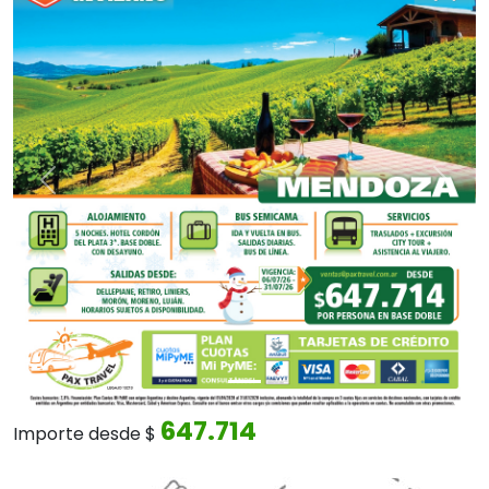
Anterior
Sigui
647.714
Importe desde $