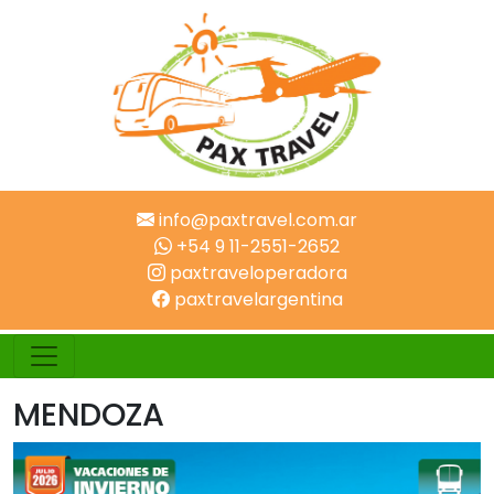
info@paxtravel.com.ar
+54 9 11-2551-2652
paxtraveloperadora
paxtravelargentina
MENDOZA