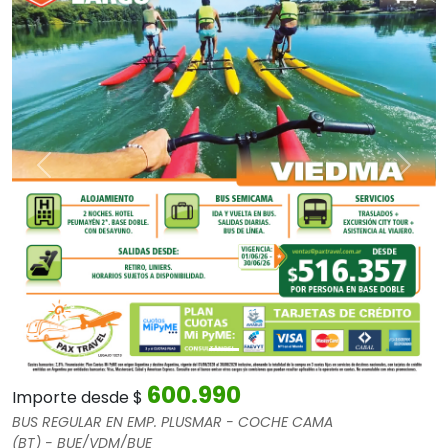
Anterior
Sigui
600.990
Importe desde $
BUS REGULAR EN EMP. PLUSMAR - COCHE CAMA
(BT) -
BUE/VDM/BUE