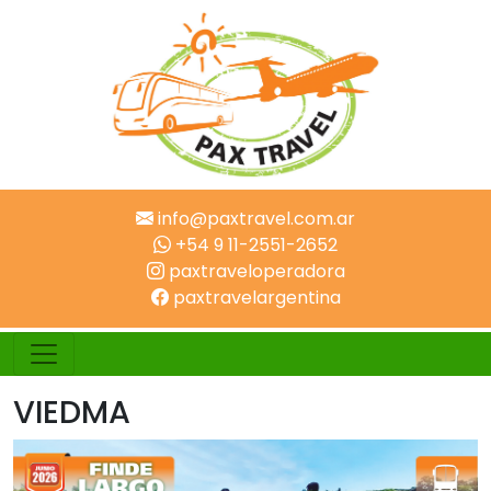
info@paxtravel.com.ar
+54 9 11-2551-2652
paxtraveloperadora
paxtravelargentina
VIEDMA