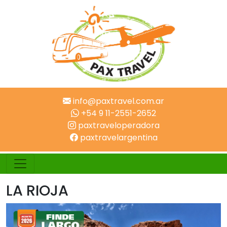
info@paxtravel.com.ar
+54 9 11-2551-2652
paxtraveloperadora
paxtravelargentina
LA RIOJA