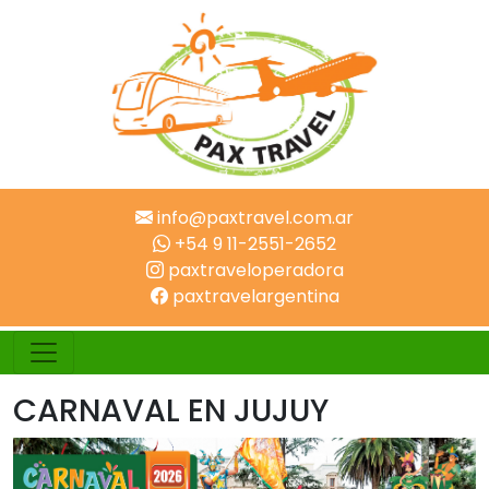
info@paxtravel.com.ar
+54 9 11-2551-2652
paxtraveloperadora
paxtravelargentina
CARNAVAL EN JUJUY